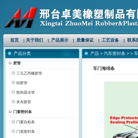
首页
关于我们
产品展示
质量保证
工艺设备
联系
|
|
|
|
|
产品分类
产品
>
汽车密封条
>
> 
胶管
车门海绵条
三元乙丙橡胶管
硅胶管
散热器水管
夹布胶管
门窗密封条
门窗自粘条
门底密封条