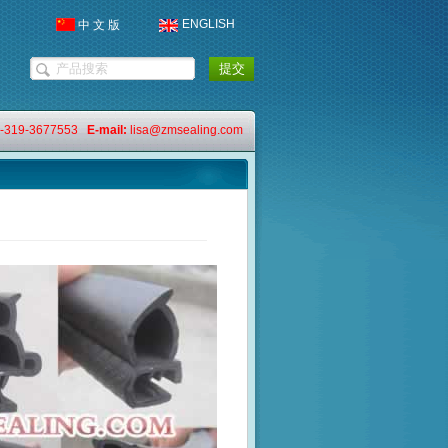
ENGLISH
中 文 版
-319-3677553
E-mail:
lisa@zmsealing.com