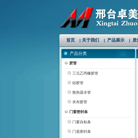
首页
关于我们
产品展示
质
|
|
|
产品分类
胶管
三元乙丙橡胶管
硅胶管
散热器水管
夹布胶管
门窗密封条
门窗自粘条
门底密封条